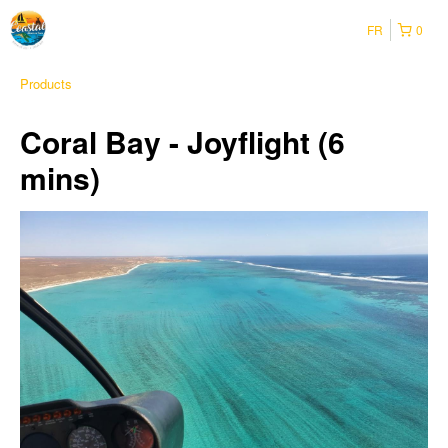
FR
0
Products
Coral Bay - Joyflight (6
mins)