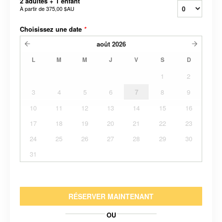
2 adultes + 1 enfant
À partir de
375,00 $AU
Choisissez une date
*
août
2026
L
M
M
J
V
S
D
1
2
3
4
5
6
7
8
9
10
11
12
13
14
15
16
17
18
19
20
21
22
23
24
25
26
27
28
29
30
31
RÉSERVER MAINTENANT
OU